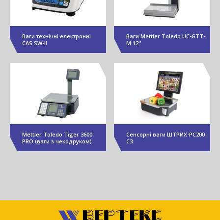
Ваги технічні електронні
Ваги Mettler Toledo UC-GTT-
CAS SW-II
M 12''
Mettler Toledo Tiger 3600
Сенсорні ваги ШТРИХ-PC200
PRO (ваги з чекодруком)
C3