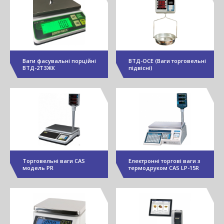
Ваги фасувальні порційні
ВТД-ОСЕ (Ваги торговельні
ВТД-2Т3ЖК
підвісні)
Торговельні ваги CAS
Електронні торгові ваги з
модель PR
термодруком CAS LP-15R