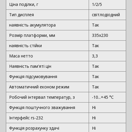
Ціна поділки, г
1/2/5
Тип дисплея
світлодіодний
наявність акумулятора
Так
Розмір платформи, мм
335х230
наявність стійки
Так
Маса нетто
3,3
Наявність пам'яті цін
Так
Функція підсумовування
Так
Автоматичний економ режим
Так
Робочий інтервал температур, з
-10...+45 °С
Функція поштучного зважування
Ні
Інтерфейс rs-232
Ні
Функція розрахунку здачі
Ні