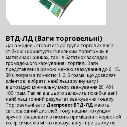
ВТД-ЛД (Ваги торговельні)
Дана модель ставитися до групи торгових ваг зі
стійкою і користується великим попитом як в
магазинах і ринках, так і в багатьох закладах
громадського харчування і торгівлі. Ваги
представлені з різною межею зважування до 6, 15,
30 кілограм з точністю 1, 2, 5 грама, що дозволяє
клієнтові вибрати найбільш зручну вагу і
відповідно мінімальну межу зважування 20, 40 і
100 грам. Так як від цього залежить похибка ваг і
найбільш точний результат зважування товару.
Торговельні ваги
Днепровес ВТД-ЛД
мають
світлодіодний дисплей, тому нашим покупцям
зручно працювати з ними в приміщенні, червоний
колір символів чітко показує вагу і при цьому не