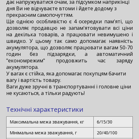
дає напружуватися очам, за підсумком наприкінці
дня Ви не відчуваєте втоми і йдете додому з
прекрасним самопочуттям.
Ще однією особливістю є 4 осередки пам'яті, що
дозволяє продавцю не запам'ятовувати всі ціни
на декілька товарів, а працювати невимушено і
швидко. У цьому так само допомагає наявність
акумулятора, що дозволяє працювати вагам 50-70
годин без підзарядки, а автоматичний
"економрежим" продовжить час заряду
акумулятора.
У вагах є стійка, яка допомагає покупцям бачити
вагу і вартість товару.
Ваги дуже зручні в транспортуванні і головне ціни
не кусаються, а тільки радують!
Технічні характеристики
Максимальна межа зважування, кг
6/15/30
Мінімальна межа зважування, г
20/40/100