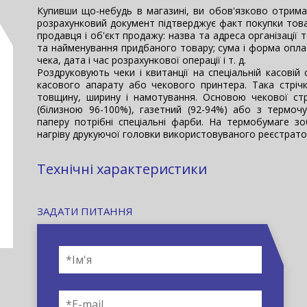
Купивши що-небудь в магазині, ви обов'язково отрима
розрахунковий документ підтверджує факт покупки това
продавця і об'єкт продажу: назва та адреса організації тор
та найменування придбаного товару; сума і форма оплат
чека, дата і час розрахункової операції і т. д.
Роздруковують чеки і квитанції на спеціальній касовій
касового апарату або чекового принтера. Така стріч
товщину, ширину і намотування. Основою чекової стр
(білизною 96-100%), газетний (92-94%) або з термо
паперу потрібні спеціальні фарби. На термобумаге з
нагріву друкуючої головки використовуваного реєстрато
Технічні характеристики
ЗАДАТИ ПИТАННЯ