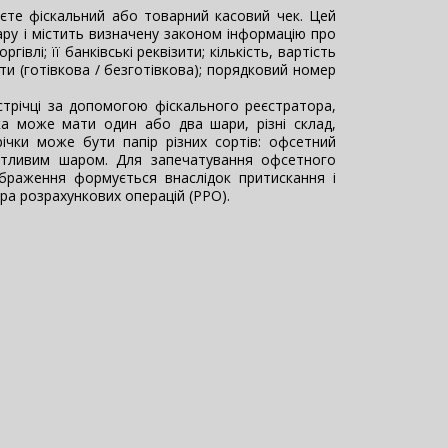
єте фіскальний або товарний касовий чек. Цей
ру і містить визначену законом інформацію про
гівлі; її банківські реквізити; кількість, вартість
и (готівкова / безготівкова); порядковий номер
 стрічці за допомогою фіскального реєстратора,
ка може мати один або два шари, різні склад,
ічки може бути папір різних сортів: офсетний
чутливим шаром. Для запечатування офсетного
ображення формується внаслідок притискання і
ра розрахункових операцій (РРО).