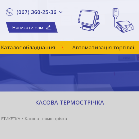
(067) 360-25-36
Написати нам
Каталог обладнання
Автоматизація торгівлі
КАСОВА ТЕРМОСТРІЧКА
А ЕТИКЕТКА
Касова термострічка