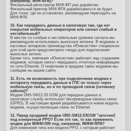
(например, MIНI-ФП6)?
Фискальный регистратор MIНI-ФП уже доработан.
Фискальный принтер MIНI-ФП4 дорабатываться не будет.
Для точек, где он установлен, рекомендуем переходить на
MIНI-ФП6.
10. Как передавать данные в налоговую там, где нет
покрытия мобильных операторов или сигнал слабый и
нестабильный?
В местах со слабым и нестабильным уровнем сигнала мы
рекомендуем использовать выносную антенну. В модемах и
кассовых аппаратах производства «Юнисистем» специально
для этой цели предусмотрено гнездо для подключения
выносных антенн.
Кроме того, компания «Юнисистем» работает над созданием
модемов, которые смогут передавать отчетную информацию
по сети Ethernet. О появлении в продаже таких модемов мы
сообщим на нашем сайте.
11. Есть ли возможность при подключении модема к
интернету передавать данные в ГПС не только через
мобильную связь, но и по проводной связи (сетевому
кабелю)?
Модем UNS-SM12.03 GSM для передачи данных в
налоговую службу использует беспроводные каналы связи
(GPRS). В настоящее время разрабатывается новая модель
модема, осуществляющая связь по Ethernet.
12. Перед продажей модем UNS-SM12.03GSM "заточен2
под конкретный РРО? Если это так, то как применить
модем для МИНИ-500 под, например, МИНИ-ФП6?
Для изменения типа или модели РРО, с которым работает