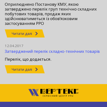
Оприлюднено Постанову КМУ, якою
затверджено перелік груп технічно складних
побутових товарів, продаж яких
здійснюватиметься із обов’язковим
застосуванням РРО
Читати далі
12.04.2017
Затверджений перелік складно-технічних товарів
Перелік, що додається.
Читати далі