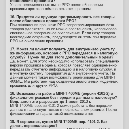
обновления прошивки?
У всех перечисленных выше РРО после обновления
прошивки протокол обмена остается прежним.
16. Придется ли вручную программировать все товары
после обновления прошивки РРО?
При обновлении прошивки РРО запрограммированная база
товаров удаляется, но ее можно восстановить, использовав
специальное программное обеспечение. Если базу товаров
необходимо сохранить, предупредите об этом при передаче
РРО на обновление прошивки.
17. Может ли клиент получать для внутреннего учета ту
же информацию, которая с РРО передается в налоговую
службу? Нужен ли для этого дополнительный модем?
Да, может. Для этого необходимо использовать специальную
версию прошивки модема, которая позволяет одновременно
передавать отчетную информацию и в налоговую службу, и
в учетную систему предприятия для внутреннего учета. На
данный момент такая возможность реализована для MINI-T
400ME. Мы работаем над созданием аналогичных модемных
прошивок для других РРО.
18. Возможна ли работа MINI-T 400МЕ (версия 4101-2) в
фискальном режиме без передачи данных в налоговую?
Ведь закон это разрешает до 1 июля 2013 г.
MINI-T400ME версии 4101-2 может работать без передачи
данных в налоговую только в нефискальном режиме. После
фискализации аппарата такой возможности нет.
19. Я сервисник, купил MINI-T400ME вер. 4101-2. Как
делать персонализацию?