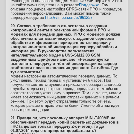
Руководство пользователя для MINI-T400ME вер.4101-2 есть
на сайте www.unisystem.ua в разделе
Поддержка
. Там
описана процедура настройки GPRS-связи РРО и процедура
проведения персонализации. Вам может помочь также
видеоруководство
http://vimeo.com/57961237
.
20. Согласно требованию относительно создания
контрольной ленты в электронной форме в РРО и
модемах для передачи данных, РРО с модемом должен
обеспечивать автоматическую, с заданной сервером
обработки информации периодичностью передачу
контрольно-отчетной информации серверу обработки
информации. В руководстве пользователя
интеллектуального модема UNS-SM12.03 GSM
выделенным шрифтом написано: «Рекомендуется
выполнять передачу отчётной информации на сервер
отчётности после выполнения дневного Z-отчёта». Где
тут автоматизм?
Модем настроен на автоматическую передачу данных. По
умолчанию, период передачи установлен 6 часов. При
получении соответствующего приказа от сервера налоговой
службы, модем перестроит период передачи так, чтобы он
соответствовал указанному в приказе. Тем не менее, модем
имеет возможность инициации отправки данных и в ручном
режиме. При этом будут отправлены только те отчеты,
которые раньше отправлены не были. Именно об этом идет
речь в рекомендации.
21. Правда ли, что поскольку аппарат MINI-T400ME не
обеспечивает передачу копий расчетных документов в
ГНС (а делает только передачу Z-отчетов), то до
01.07.2014 года его придется дорабатывать?