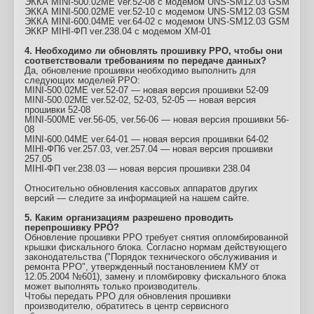
ЭККА MINI-500.02ME ver.52-08 с модемом UNS-SM12.03 GSM
ЭККА MINI-500.02ME ver.52-10 с модемом UNS-SM12.03 GSM
ЭККА MINI-600.04ME ver.64-02 с модемом UNS-SM12.03 GSM
ЭККР МІНІ-ФП ver.238.04 с модемом ХМ-01
4. Необходимо ли обновлять прошивку РРО, чтобы они
соответствовали требованиям по передаче данных?
Да, обновление прошивки необходимо выполнить для
следующих моделей РРО:
MINI-500.02МЕ ver.52-07 — новая версия прошивки 52-09
MINI-500.02МЕ ver.52-02, 52-03, 52-05 — новая версия
прошивки 52-08
MINI-500ME ver.56-05, ver.56-06 — новая версия прошивки 56-
08
MINI-600.04МЕ ver.64-01 — новая версия прошивки 64-02
МІНІ-ФП6 ver.257.03, ver.257.04 — новая версия прошивки
257.05
МІНІ-ФП ver.238.03 — новая версия прошивки 238.04
Относительно обновления кассовых аппаратов других
версий — следите за информацией на нашем сайте.
5. Каким организациям разрешено проводить
перепрошивку РРО?
Обновление прошивки РРО требует снятия опломбированной
крышки фискального блока. Согласно нормам действующего
законодательства ("Порядок технического обслуживания и
ремонта РРО", утвержденный постановлением КМУ от
12.05.2004 №601), замену и пломбировку фискального блока
может выполнять только производитель.
Чтобы передать РРО для обновления прошивки
производителю, обратитесь в центр сервисного