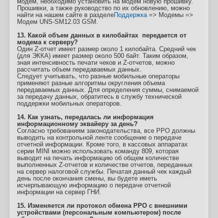
модем, необходимо установить на модем новую прошивку.
Прошивки, а также руководство по их обновлению, можно
найти на нашем сайте в разделе
Поддержка
=> Модемы =>
Модем UNS-SM12.03 GSM.
13. Какой объем данных в килобайтах передается от
модема к серверу?
Один Z-отчет имеет размер около 1 килобайта. Средний чек
(для ЭККА) имеет размер около 500 байт. Таким образом,
зная интенсивность печати чеков и Z-отчетов, можно
рассчитать объем передаваемых данных.
Следует учитывать, что разные мобильные операторы
применяют разные алгоритмы округления объема
передаваемых данных. Для определения суммы, снимаемой
за передачу данных, обратитесь в службу технической
поддержки мобильных операторов.
14. Как узнать, передалась ли информация
информационному эквайеру за день?
Согласно требованиям законодательства, все РРО должны
выводить на контрольной ленте сообщение о передаче
отчетной информации. Кроме того, в кассовых аппаратах
серии MINI можно использовать команду 809, которая
выводит на печать информацию об общем количестве
выполненных Z-отчетов и количестве отчетов, переданных
на сервер налоговой службы. Печатая данный чек каждый
день после окончания смены, вы будете иметь
исчерпывающую информацию о передаче отчетной
информации на сервер ГНИ.
15. Изменяется ли протокол обмена РРО с внешними
устройствами (персональным компьютером) после