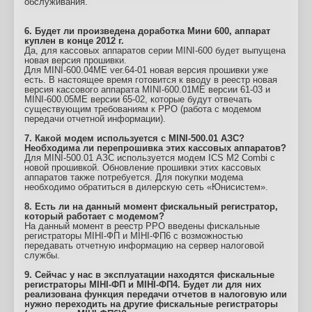
обслуживания.
6. Будет ли произведена доработка Мини 600, аппарат
куплен в конце 2012 г.
Да, для кассовых аппаратов серии MINI-600 будет выпущена
новая версия прошивки.
Для MINI-600.04МЕ ver.64-01 новая версия прошивки уже
есть. В настоящее время готовится к вводу в реестр новая
версия кассового аппарата MINI-600.01ME версии 61-03 и
MINI-600.05ME версии 65-02, которые будут отвечать
существующим требованиям к РРО (работа с модемом
передачи отчетной информации).
7. Какой модем используется с MINI-500.01 АЗС?
Необходима ли перепрошивка этих кассовых аппаратов?
Для MINI-500.01 АЗС используется модем ICS M2 Combi с
новой прошивкой. Обновление прошивки этих кассовых
аппаратов также потребуется. Для покупки модема
необходимо обратиться в дилерскую сеть «Юнисистем».
8. Есть ли на данный момент фискальный регистратор,
который работает с модемом?
На данный момент в реестр РРО введены фискальные
регистраторы МІНІ-ФП и МІНІ-ФП6 с возможностью
передавать отчетную информацию на сервер налоговой
службы.
9. Сейчас у нас в эксплуатации находятся фискальные
регистраторы MIНI-ФП и MIНI-ФП4. Будет ли для них
реализована функция передачи отчетов в налоговую или
нужно переходить на другие фискальные регистраторы