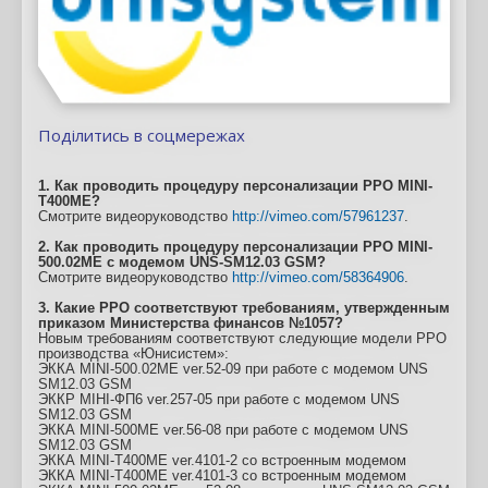
Поділитись в соцмережах
1. Как проводить процедуру персонализации РРО MINI-
T400ME?
Смотрите видеоруководство
http://vimeo.com/57961237
.
2. Как проводить процедуру персонализации РРО MINI-
500.02ME с модемом UNS-SM12.03 GSM?
Смотрите видеоруководство
http://vimeo.com/58364906
.
3. Какие РРО соответствуют требованиям, утвержденным
приказом Министерства финансов №1057?
Новым требованиям соответствуют следующие модели РРО
производства «Юнисистем»:
ЭККА MINI-500.02ME ver.52-09 при работе с модемом UNS
SM12.03 GSM
ЭККР МІНІ-ФП6 ver.257-05 при работе с модемом UNS
SM12.03 GSM
ЭККА MINI-500ME ver.56-08 при работе с модемом UNS
SM12.03 GSM
ЭККА MINI-T400ME ver.4101-2 со встроенным модемом
ЭККА MINI-T400ME ver.4101-3 со встроенным модемом