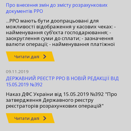
Про внесення змін до змісту розрахункових
документів РРО
...РРО мають бути доопрацьовані для
можливості відображення у касових чеках: -
найменування суб’єкта господарювання; -
заокруглення суми до сплати; - зазначення
валюти операції; - найменування платіжної
системи...
Читати далі
09.11.2019
ДЕРЖАВНИЙ РЕЄСТР РРО В НОВІЙ РЕДАКЦІЇ ВІД
15.05.2019 №392
Наказ ДФС України від 15.05.2019 №392 "Про
затвердження Державного реєстру
реєстраторів розрахункових операцій"
Читати далі