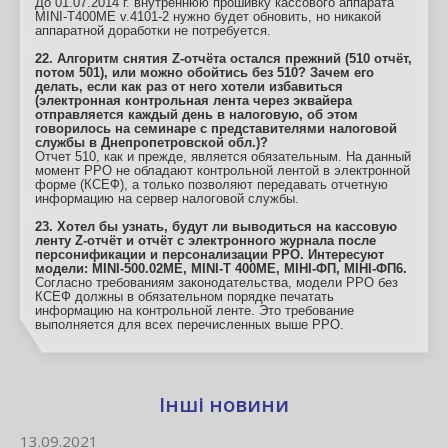
До 01.07.2014 г. внутреннюю прошивку кассового аппарата
MINI-T400ME v.4101-2 нужно будет обновить, но никакой
аппаратной доработки не потребуется.
22. Алгоритм снятия Z-отчёта остался прежний (510 отчёт,
потом 501), или можно обойтись без 510? Зачем его
делать, если как раз от него хотели избавиться
(электронная контрольная лента через эквайера
отправляется каждый день в налоговую, об этом
говорилось на семинаре с представителями налоговой
службы в Днепропетровской обл.)?
Отчет 510, как и прежде, является обязательным. На данный
момент РРО не обладают контрольной лентой в электронной
форме (КСЕФ), а только позволяют передавать отчетную
информацию на сервер налоговой службы.
23. Хотел бы узнать, будут ли выводиться на кассовую
ленту Z-отчёт и отчёт с электронного журнала после
персонификации и персонализации РРО. Интересуют
модели: MINI-500.02ME, MINI-Т 400МЕ, МІНІ-ФП, МІНІ-ФП6.
Согласно требованиям законодательства, модели РРО без
КСЕФ должны в обязательном порядке печатать
информацию на контрольной ленте. Это требование
выполняется для всех перечисленных выше РРО.
Інші новини
13.09.2021