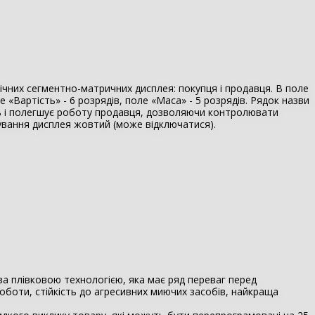
чних сегментно-матричних дисплея: покупця і продавця. В поле
 «Вартість» - 6 розрядів, поле «Маса» - 5 розрядів. Рядок назви
ь і полегшує роботу продавця, дозволяючи контролювати
чування дисплея жовтий (може відключатися).
а плівковою технологією, яка має ряд переваг перед
оботи, стійкість до агресивних миючих засобів, найкраща