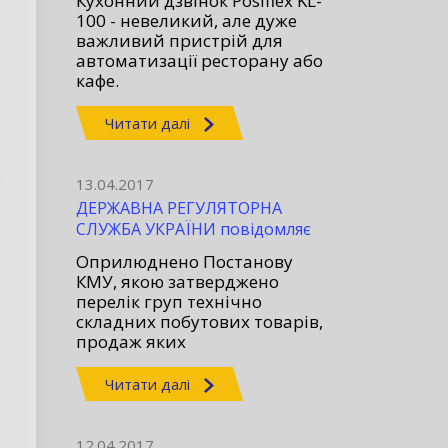
Кухонний дзвінок Posiflex KL-
100 - невеликий, але дуже
важливий пристрій для
автоматизації ресторану або
кафе.
Читати далі
13.04.2017
ДЕРЖАВНА РЕГУЛЯТОРНА
СЛУЖБА УКРАЇНИ повідомляє
Оприлюднено Постанову
КМУ, якою затверджено
перелік груп технічно
складних побутових товарів,
продаж яких
здійснюватиметься із
обов’язковим застосуванням
Читати далі
РРО
12.04.2017