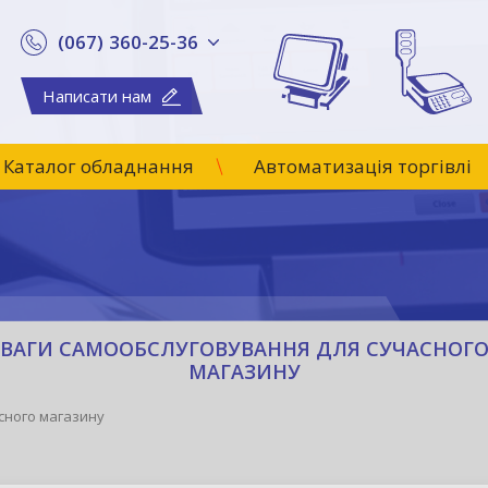
(067) 360-25-36
Написати нам
Каталог обладнання
Автоматизація торгівлі
ВАГИ САМООБСЛУГОВУВАННЯ ДЛЯ СУЧАСНОГ
МАГАЗИНУ
сного магазину