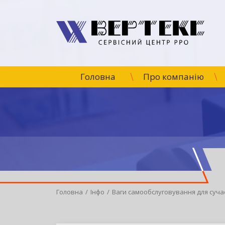
Головна
Про компанію
Головна
Інфо
Ваги самообслуговування для суча