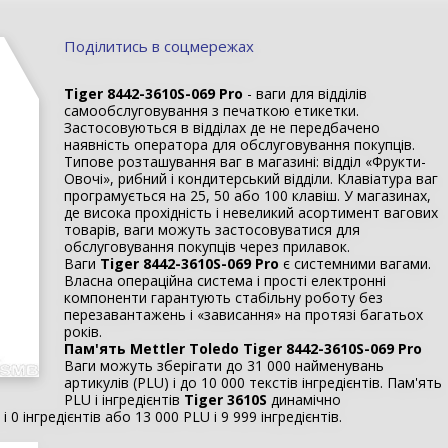
Поділитись в соцмережах
Tiger 8442-3610S-069 Pro
- ваги для відділів
самообслуговування з печаткою етикетки.
Застосовуються в відділах де не передбачено
наявність оператора для обслуговування покупців.
Типове розташування ваг в магазині: відділ «Фрукти-
Овочі», рибний і кондитерський відділи. Клавіатура ваг
програмується на 25, 50 або 100 клавіш. У магазинах,
де висока прохідність і невеликий асортимент вагових
товарів, ваги можуть застосовуватися для
обслуговування покупців через прилавок.
Ваги
Tiger 8442-3610S-069 Pro
є системними вагами.
Власна операційна система і прості електронні
компоненти гарантують стабільну роботу без
перезавантажень і «зависання» на протязі багатьох
років.
Пам'ять Mettler Toledo Tiger 8442-3610S-069 Pro
Ваги можуть зберігати до 31 000 найменувань
артикулів (PLU) і до 10 000 текстів інгредієнтів. Пам'ять
PLU і інгредієнтів
Tiger 3610S
динамічно
0 інгредієнтів або 13 000 PLU і 9 999 інгредієнтів.