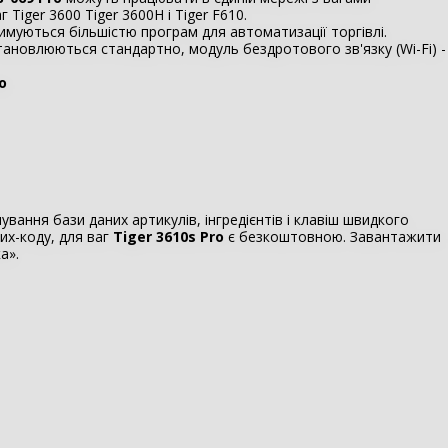
 Tiger 3600 Tiger 3600H і Tiger F610.
имуються більшістю програм для автоматизації торгівлі.
становлюються стандартно, модуль бездротового зв'язку (Wi-Fi) -
o
вання бази даних артикулів, інгредієнтів і клавіш швидкого
их-коду, для ваг
Tiger 3610s Pro
є безкоштовною. Завантажити
а».