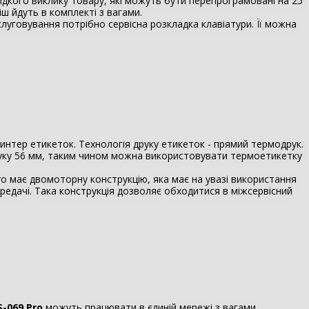
дкого виклику товару, які можуть бути перепрограмовані на 25
віш йдуть в комплекті з вагами.
луговування потрібно сервісна розкладка клавіатури. Її можна
нтер етикеток. Технологія друку етикеток - прямий термодрук.
уку 56 мм, таким чином можна використовувати термоетикетку
o має двомоторну конструкцію, яка має на увазі використання
передачі. Така конструкція дозволяє обходитися в міжсервісний
S-069 Pro
можуть працювати в єдиній мережі з вагами