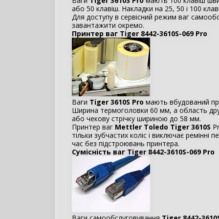
Ваги
Tiger 3610S Pro
мають 100 клавіш шви
або 50 клавіш. Накладки на 25, 50 і 100 кла
Для доступу в сервісний режим ваг самообс
завантажити окремо.
Принтер ваг Tiger 8442-3610S-069 Pro
Ваги
Tiger 3610S Pro
мають вбудований при
Ширина термоголовки 60 мм, а область др
або чекову стрічку шириною до 58 мм.
Принтер ваг
Mettler Toledo Tiger 3610S
Pr
тільки зубчастих коліс і виключає ремінні 
час без підстроювань принтера.
Сумісність ваг Tiger 8442-3610S-069 Pro
Ваги самообслуговування
Tiger 8442-3610