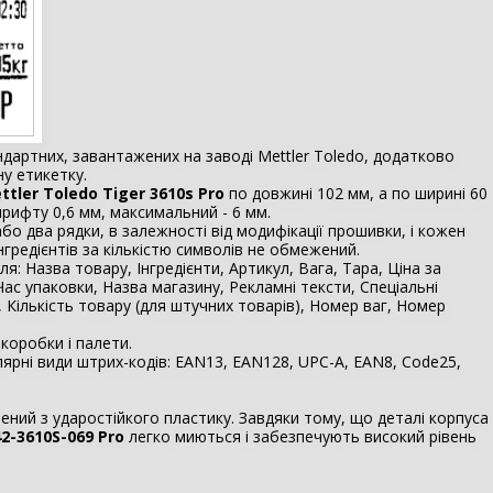
ндартних, завантажених на заводі Mettler Toledo, додатково
ну етикетку.
ttler Toledo Tiger 3610s Pro
по довжині 102 мм, а по ширині 60
шрифту 0,6 мм, максимальний - 6 мм.
бо два рядки, в залежності від модифікації прошивки, і кожен
гредієнтів за кількістю символів не обмежений.
я: Назва товару, Інгредієнти, Артикул, Вага, Тара, Ціна за
ас упаковки, Назва магазину, Рекламні тексти, Спеціальні
, Кількість товару (для штучних товарів), Номер ваг, Номер
 коробки і палети.
ярні види штрих-кодів: EAN13, EAN128, UPC-A, EAN8, Code25,
ений з ударостійкого пластику. Завдяки тому, що деталі корпуса
42-3610S-069 Pro
легко миються і забезпечують високий рівень