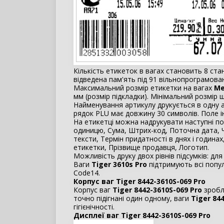
Кількість етикеток в вагах становить 8 ста
відведена пам'ять під 91 вільнопрограмова
Максимальний розмір етикетки на вагах
Me
мм (розмір підкладки). Мінімальний розмір 
Найменування артикулу друкується в одну а
рядок PLU має довжину 30 символів. Поле ін
На етикетці можна надрукувати наступні пол
одиницю, Сума, Штрих-код, Поточна дата, Ч
тексти, Термін придатності в днях і годинах
етикетки, Прізвище продавця, Логотип.
Можливість друку двох рівнів підсумків: для
Ваги
Tiger 3610s Pro
підтримують всі попул
Code14.
Корпус ваг Tiger 8442-3610S-069 Pro
Корпус ваг
Tiger 8442-3610S-069 Pro
зробл
точно підігнані один одному, ваги
Tiger 84
гігієнічності.
Дисплеї ваг Tiger 8442-3610S-069 Pro