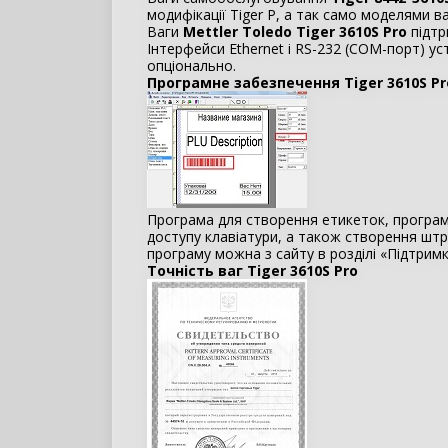
модифікації Tiger P, а так само моделями ваг
Ваги
Mettler Toledo Tiger 3610S Pro
підтр
Інтерфейси Ethernet і RS-232 (COM-порт) у
опціонально.
Програмне забезпечення Tiger 3610S Pr
Програма для створення етикеток, програму
доступу клавіатури, а також створення штр
програму можна з сайту в розділі «Підтримк
Точність ваг Tiger 3610S Pro