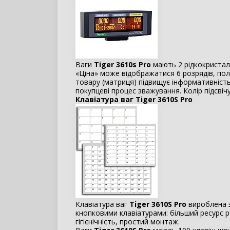
Ваги
Tiger 3610s Pro
мають 2 рідкокристалі
«Ціна» може відображатися 6 розрядів, поле
товару (матриця) підвищує інформативніст
покупцеві процес зважування. Колір підсві
Клавіатура ваг Tiger 3610S Pro
Клавіатура ваг
Tiger 3610S Pro
вироблена з
кнопковими клавіатурами: більший ресурс р
гігієнічність, простий монтаж.