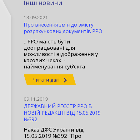
Інші новини
13.09.2021
Про внесення змін до змісту
розрахункових документів РРО
...РРО мають бути
доопрацьовані для
можливості відображення у
касових чеках: -
найменування суб’єкта
господарювання; -
заокруглення суми до сплати;
Читати далі
- зазначення валюти операції;
- найменування платіжної
системи...
09.11.2019
ДЕРЖАВНИЙ РЕЄСТР РРО В
НОВІЙ РЕДАКЦІЇ ВІД 15.05.2019
№392
Наказ ДФС України від
15.05.2019 №392 "Про