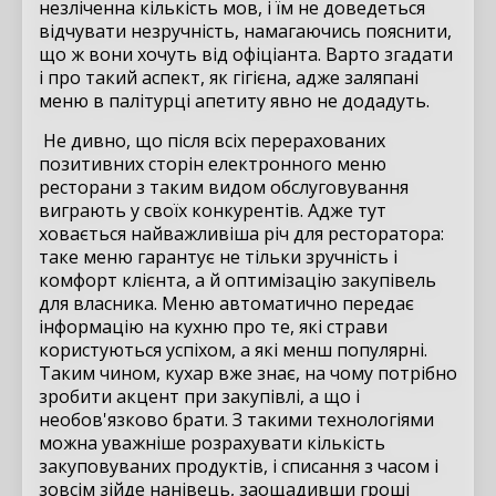
незліченна кількість мов, і їм не доведеться
відчувати незручність, намагаючись пояснити,
що ж вони хочуть від офіціанта. Варто згадати
і про такий аспект, як гігієна, адже заляпані
меню в палітурці апетиту явно не додадуть.
Не дивно, що після всіх перерахованих
позитивних сторін електронного меню
ресторани з таким видом обслуговування
виграють у своїх конкурентів. Адже тут
ховається найважливіша річ для ресторатора:
таке меню гарантує не тільки зручність і
комфорт клієнта, а й оптимізацію закупівель
для власника. Меню автоматично передає
інформацію на кухню про те, які страви
користуються успіхом, а які менш популярні.
Таким чином, кухар вже знає, на чому потрібно
зробити акцент при закупівлі, а що і
необов'язково брати. З такими технологіями
можна уважніше розрахувати кількість
закуповуваних продуктів, і списання з часом і
зовсім зійде нанівець, заощадивши гроші