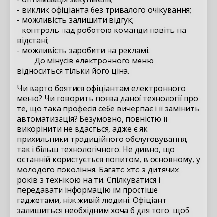
- виклик офіціанта без тривалого очікування;
- можливість залишити відгук;
- контроль над роботою команди навіть на
відстані;
- можливість заробити на рекламі.
До мінусів електронного меню
відноситься тільки його ціна.
Чи варто боятися офіціантам електронного
меню? Чи говорить поява даної технології про
те, що така професія себе вичерпає і її замінить
автоматизація? Безумовно, повністю її
викорінити не вдасться, адже є як
прихильники традиційного обслуговування,
так і більш технологічного. Не дивно, що
останній користується попитом, в основному, у
молодого покоління. Багато хто з дитячих
років з технікою на ти. Спілкуватися і
передавати інформацію їм простіше
гаджетами, ніж живій людині. Офіціант
залишиться необхідним хоча б для того, щоб