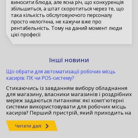
виносити блюда, але ясна річ, що конкуренція
збільшиться, а штат скоротиться через те, що
така кількість обслуговуючого персоналу
просто нелогічна, не кажучи вже про
рентабельність. Тому на даний момент люди
цієї професії
Інші новини
Що обрати для автоматизації робочих місць
касирів: ПК чи POS-систему?
Стикаючись із завданням вибору обладнання
для магазину, власники магазинів і роздрібних
мереж задаються питанням: які комп'ютерні
системи використовувати для робочих місць
касирів? Перший пристрій, який приходить на
думку - це традиційний персональний
комп'ютер або ноутбук. Рішення очевидне,
Читати далі
порівняно недороге, й для магазину з
декількома десятками відвідувачів в день