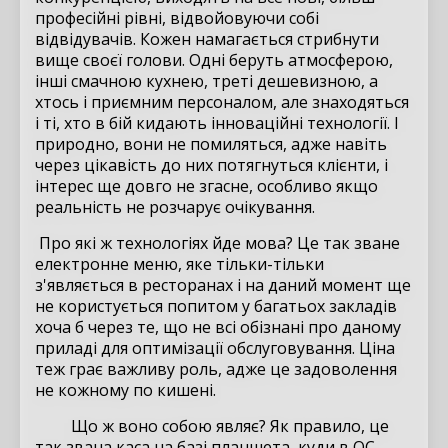
професійні рівні, відвойовуючи собі
відвідувачів. Кожен намагається стрибнути
вище своєї голови. Одні беруть атмосферою,
інші смачною кухнею, треті дешевизною, а
хтось і приємним персоналом, але знаходяться
і ті, хто в бій кидають інноваційні технології. І
природно, вони не помиляться, адже навіть
через цікавість до них потягнуться клієнти, і
інтерес ще довго не згасне, особливо якщо
реальність не розчарує очікування.
Про які ж технологіях йде мова? Це так зване
електронне меню, яке тільки-тільки
з'являється в ресторанах і на даний момент ще
не користується попитом у багатьох закладів
хоча б через те, що не всі обізнані про даному
приладі для оптимізації обслуговування. Ціна
теж грає важливу роль, адже це задоволення
не кожному по кишені.
Що ж воно собою являє? Як правило, це
так звана каса на базі планшета, куди в ОС