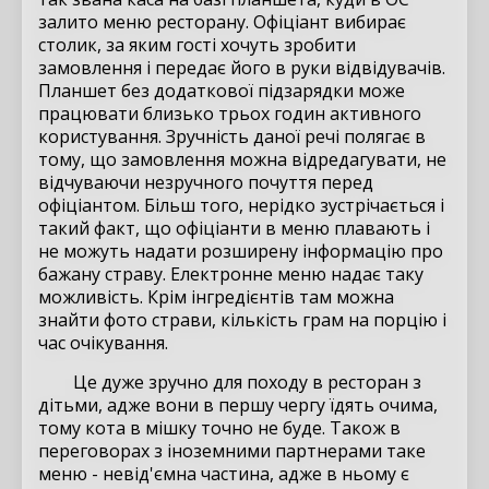
залито меню ресторану. Офіціант вибирає
столик, за яким гості хочуть зробити
замовлення і передає його в руки відвідувачів.
Планшет без додаткової підзарядки може
працювати близько трьох годин активного
користування. Зручність даної речі полягає в
тому, що замовлення можна відредагувати, не
відчуваючи незручного почуття перед
офіціантом. Більш того, нерідко зустрічається і
такий факт, що офіціанти в меню плавають і
не можуть надати розширену інформацію про
бажану страву. Електронне меню надає таку
можливість. Крім інгредієнтів там можна
знайти фото страви, кількість грам на порцію і
час очікування.
Це дуже зручно для походу в ресторан з
дітьми, адже вони в першу чергу їдять очима,
тому кота в мішку точно не буде. Також в
переговорах з іноземними партнерами таке
меню - невід'ємна частина, адже в ньому є